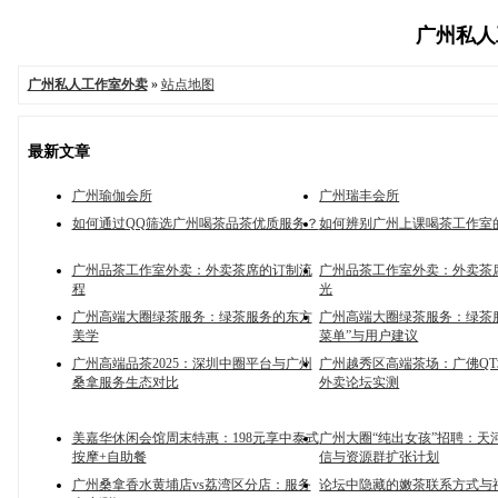
广州私人工
广州私人工作室外卖
»
站点地图
最新文章
广州瑜伽会所
广州瑞丰会所
如何通过QQ筛选广州喝茶品茶优质服务？
如何辨别广州上课喝茶工作室
广州品茶工作室外卖：外卖茶席的订制流
广州品茶工作室外卖：外卖茶
程
光
广州高端大圈绿茶服务：绿茶服务的东方
广州高端大圈绿茶服务：绿茶
美学
菜单”与用户建议
广州高端品茶2025：深圳中圈平台与广州
广州越秀区高端茶场：广佛Q
桑拿服务生态对比
外卖论坛实测
美嘉华休闲会馆周末特惠：198元享中泰式
广州大圈“纯出女孩”招聘：天
按摩+自助餐
信与资源群扩张计划
广州桑拿香水黄埔店vs荔湾区分店：服务
论坛中隐藏的嫩茶联系方式与