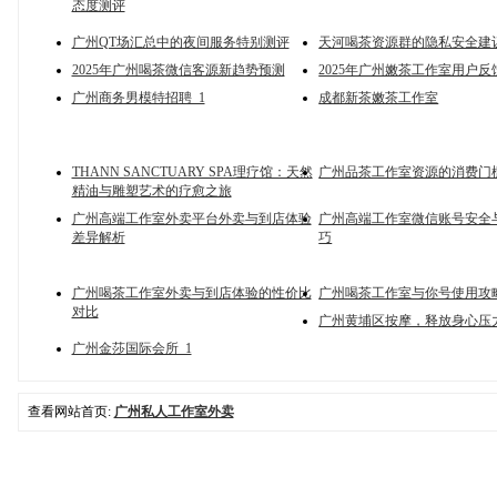
态度测评
广州QT场汇总中的夜间服务特别测评
天河喝茶资源群的隐私安全建
2025年广州喝茶微信客源新趋势预测
2025年广州嫩茶工作室用户反
广州商务男模特招聘_1
成都新茶嫩茶工作室
THANN SANCTUARY SPA理疗馆：天然
广州品茶工作室资源的消费门槛
精油与雕塑艺术的疗愈之旅
广州高端工作室外卖平台外卖与到店体验
广州高端工作室微信账号安全
差异解析
巧
广州喝茶工作室外卖与到店体验的性价比
广州喝茶工作室与你号使用攻
对比
广州黄埔区按摩，释放身心压
广州金莎国际会所_1
查看网站首页:
广州私人工作室外卖